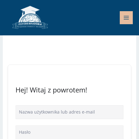
Przejdź
do
treści
Hej! Witaj z powrotem!